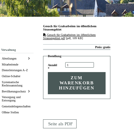
Gesuch für Grabarbeiten im öffentlichem
Strassengebiet
Gesuch für Grabarbeiten im öffentlichem
Strassengebiet.pdf
[pdf, 109 KB]
Preis: gratis
Subnavigation
Verwaltung
Bestellung
Abteilungen
Mitarbeitende
Anzahl
*
Dienstleistungen A–Z
Online-Schalter
ZUM
Systematische
WARENKORB
Rechtssammlung
HINZUFÜGEN
Bevölkerungsschutz
Versorgung und
Entsorgung
Gemeindeliegenschaften
Offene Stellen
Seite als PDF