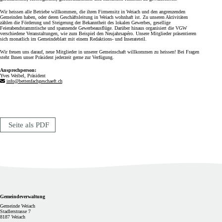
Wir heissen alle Betriebe willkommen, die ihren Firmensitz in Weiach und den angrenzenden
Gemeinden haben, oder deren Geschäftsleitung in Weiach wohnhaft ist. Zu unseren Aktivitäten
zählen die Förderung und Steigerung der Bekanntheit des lokalen Gewerbes, gesellige
Feierabendstammtische und spannende Gewerbeausflüge. Darüber hinaus organisiert die VGW
verschiedene Veranstaltungen, wie zum Beispiel den Neujahrsapéro. Unsere Mitglieder präsentieren
sich monatlich im Gemeindeblatt mit einem Redaktions- und Inserateteil.
Wir freuen uns darauf, neue Mitglieder in unserer Gemeinschaft willkommen zu heissen! Bei Fragen
steht Ihnen unser Präsident jederzeit gerne zur Verfügung.
Ansprechperson:
Yves Weibel, Präsident
info@bettenfachgeschaeft.ch
Seite als PDF
Footer
Gemeindeverwaltung
Gemeinde Weiach
Stadlerstrasse 7
8187 Weiach