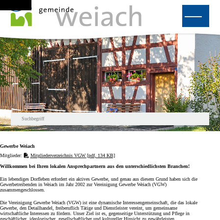
Navigieren in Weiach
Schnellnavigation
Home
Navigation
Inhalt
Suche
Sitemap
Hauptnavigation
Suche
Suchbegriff
Suche s
Gewerbe Weiach
Mitglieder:
Mitgliederverzeichnis VGW [pdf, 134 KB]
Willkommen bei Ihren lokalen Ansprechpartnern aus den unterschiedlichsten Branchen!
Ein lebendiges Dorfleben erfordert ein aktives Gewerbe, und genau aus diesem Grund haben sich die
Gewerbetreibenden in Weiach im Jahr 2002 zur Vereinigung Gewerbe Weiach (VGW)
zusammengeschlossen.
Die Vereinigung Gewerbe Weiach (VGW) ist eine dynamische Interessengemeinschaft, die das lokale
Gewerbe, den Detailhandel, freiberuflich Tätige und Dienstleister vereint, um gemeinsame
wirtschaftliche Interessen zu fördern. Unser Ziel ist es, gegenseitige Unterstützung und Pflege in
geschäftlicher, ideologischer, gesellschaftlicher und kultureller Hinsicht zu gewährleisten.