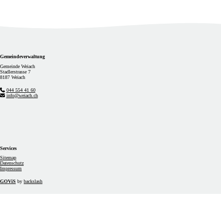
Footer
Gemeindeverwaltung
Gemeinde Weiach
Stadlerstrasse 7
8187 Weiach
044 554 41 60
info@weiach.ch
Services
Sitemap
Datenschutz
Impressum
GOViS
by
backslash