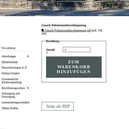
Gesuch Polizeistundenverlängerung
Gesuch Polizeistundenverlangerung.pdf
[pdf, 106
KB]
Bestellung
Subnavigation
Verwaltung
Anzahl
*
Abteilungen
ZUM
Mitarbeitende
WARENKORB
Dienstleistungen A–Z
HINZUFÜGEN
Online-Schalter
Systematische
Rechtssammlung
Bevölkerungsschutz
Versorgung und
Entsorgung
Gemeindeliegenschaften
Seite als PDF
Offene Stellen