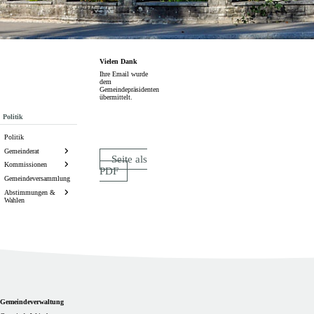
Vielen Dank
Ihre Email wurde
dem
Gemeindepräsidenten
übermittelt.
Subnavigation
Politik
Politik
Gemeinderat
Seite als
Kommissionen
PDF
Gemeindeversammlung
Abstimmungen &
Wahlen
Footer
Gemeindeverwaltung