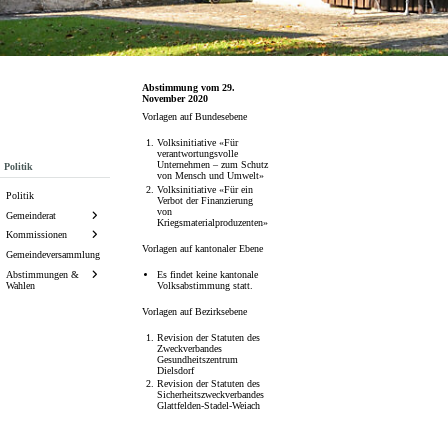
Abstimmung vom 29.
November 2020
Vorlagen auf Bundesebene
Volksinitiative «Für
verantwortungsvolle
Unternehmen – zum Schutz
Subnavigation
Politik
von Mensch und Umwelt»
Volksinitiative «Für ein
Politik
Verbot der Finanzierung
von
Gemeinderat
Kriegsmaterialproduzenten»
Kommissionen
Vorlagen auf kantonaler Ebene
Gemeindeversammlung
Es findet keine kantonale
Abstimmungen &
Volksabstimmung statt.
Wahlen
Vorlagen auf Bezirksebene
Revision der Statuten des
Zweckverbandes
Gesundheitszentrum
Dielsdorf
Revision der Statuten des
Sicherheitszweckverbandes
Glattfelden-Stadel-Weiach