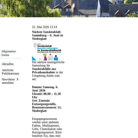
25. Mai 2026 13:14
Nächste Sonderabfall-
Sammlung – 6. Juni in
Niederglatt
Subnavigation
Allgemeine
Seiten
Die nächste unentgeltliche
Aktuelles
Sammlung für
Sonderabfälle aus
Amtliche
Privathaushalten
in der
Publikationen
Umgebung findet statt
am:
Newsletter
anmelden
Datum:
Samstag, 6.
Juni 2026
Uhrzeit:
08.00 – 11.30
Uhr
Ort:
Zentrale
Entsorgungsstelle,
Brunnenwiesenstr. 21,
Niederglatt
Entgegengenommen
werden unter anderem
Farben, Medikamente,
Gifte, Chemikalien oder
Reinigungsmittel. Bitte
beachten Sie, dass eine