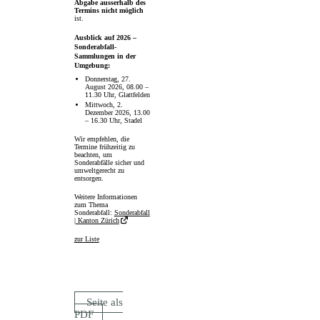
Abgabe ausserhalb des
Termins nicht möglich
ist.
Ausblick auf 2026 –
Sonderabfall-
Sammlungen in der
Umgebung:
Donnerstag, 27.
August 2026, 08.00 –
11.30 Uhr, Glattfelden
Mittwoch, 2.
Dezember 2026, 13.00
– 16.30 Uhr, Stadel
Wir empfehlen, die
Termine frühzeitig zu
beachten, um
Sonderabfälle sicher und
umweltgerecht zu
entsorgen.
Weitere Informationen
zum Thema
Sonderabfall:
Sonderabfall
| Kanton Zürich
zur Liste
Seite als
PDF