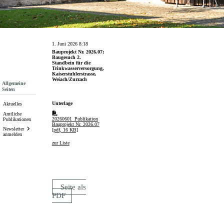
1. Juni 2026 8:18
Bauprojekt Nr. 2026.07;
Baugesuch 2.
Standbein für die
Trinkwasserversorgung,
Kaiserstuhlerstrasse,
Weiach/Zurzach
Subnavigation
Allgemeine
Seiten
Unterlage
Aktuelles
Amtliche
20260601_Publikation
Publikationen
Bauprojekt Nr. 2026.07
Newsletter
[pdf, 16 KB]
anmelden
zur Liste
Seite als
PDF